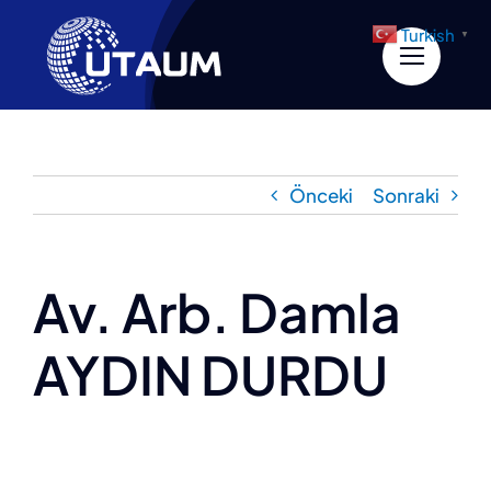
İçeriğe
Turkish
▼
geç
Önceki
Sonraki
Av. Arb. Damla
AYDIN DURDU