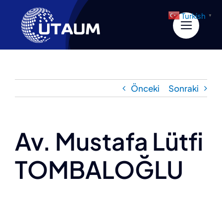
İçeriğe
Turkish
▼
geç
Önceki
Sonraki
Av. Mustafa Lütfi
TOMBALOĞLU