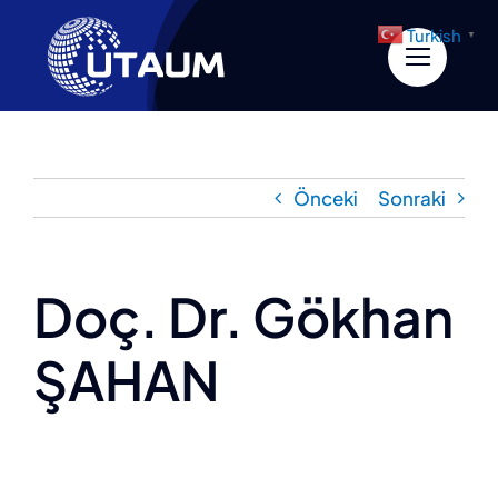
İçeriğe
Turkish
▼
geç
Önceki
Sonraki
Doç. Dr. Gökhan
ŞAHAN