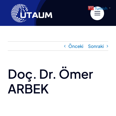
İçeriğe
Turkish
▼
geç
Önceki
Sonraki
Doç. Dr. Ömer
ARBEK