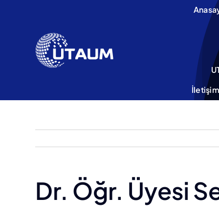
İçeriğe
Anasa
geç
U
İletişi
Dr. Öğr. Üyesi 