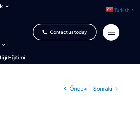
uk
Turkish
▼
Contact us today
iği Eğitimi
Önceki
Sonraki