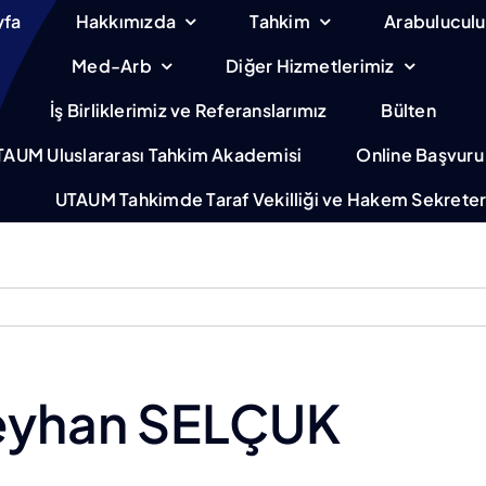
yfa
Hakkımızda
Tahkim
Arabulucul
Med-Arb
Diğer Hizmetlerimiz
İş Birliklerimiz ve Referanslarımız
Bülten
TAUM Uluslararası Tahkim Akademisi
Online Başvuru
m
UTAUM Tahkimde Taraf Vekilliği ve Hakem Sekreterl
Seyhan SELÇUK