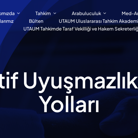
ımızda
Tahkim
Arabuluculuk
Med-A
larımız
Bülten
UTAUM Uluslararası Tahkim Akademi
UTAUM Tahkimde Taraf Vekilliği ve Hakem Sekreterliği
tif Uyuşmazl
Yolları