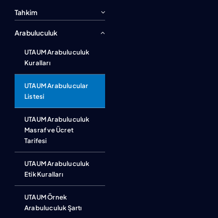
Tahkim
Arabuluculuk
UTAUM Arabuluculuk
Kuralları
UTAUM Arabulucular
Listesi
UTAUM Arabuluculuk
Masraf ve Ücret
Tarifesi
UTAUM Arabuluculuk
Etik Kuralları
UTAUM Örnek
Arabuluculuk Şartı