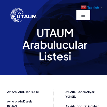
İçeriğe
Turkish
▼
geç
Toggle
Navigation
Anasayfa
UTAUM
Arabulucular
Hakkımızda
Listesi
Tahkim
Arabuluculuk
Med-Arb
Av. Arb. Abdullah BULUT
Av. Arb. Gonca Akyazı
YÜKSEL
Av. Arb. Abdüsselam
Diğer Hizmetlerimiz
KOTAN
Av. Arb. Doç. Dr. Gökhan