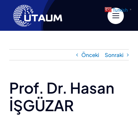
İçeriğe
Turkish
▼
geç
Önceki
Sonraki
Prof. Dr. Hasan
İŞGÜZAR