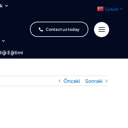
uk
Turkish
▼
Contact us today
iği Eğitimi
Önceki
Sonraki