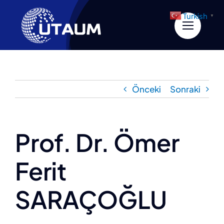
İçeriğe
Turkish
▼
geç
Önceki
Sonraki
Prof. Dr. Ömer
Ferit
SARAÇOĞLU