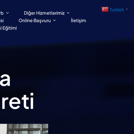
Turkish
▼
rb
Diğer Hizmetlerimiz
si
Online Başvuru
İletişim
 Eğitimi
a
reti