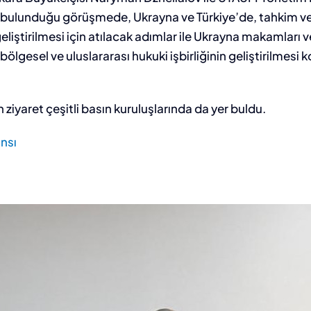
ır bulunduğu görüşmede, Ukrayna ve Türkiye’de, tahkim v
geliştirilmesi için atılacak adımlar ile Ukrayna makamları v
ölgesel ve uluslararası hukuki işbirliğinin geliştirilmesi k
 ziyaret çeşitli basın kuruluşlarında da yer buldu.
nsı