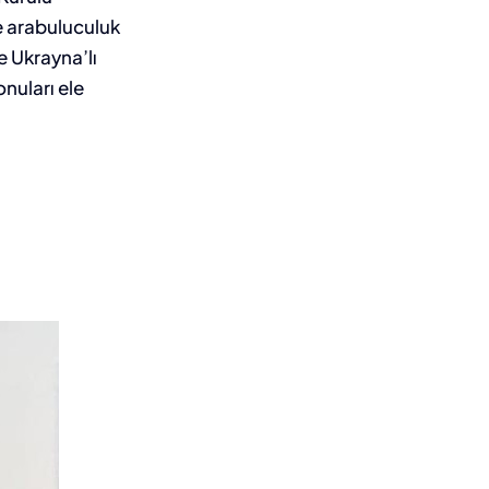
e arabuluculuk
e Ukrayna’lı
onuları ele