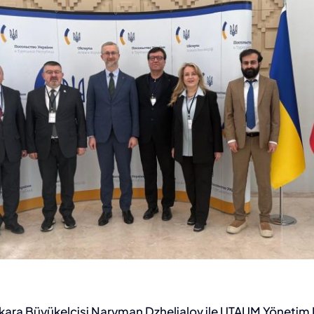
kara Büyükelçisi Naryman Dzhelialov ile UTAUM Yönetim 