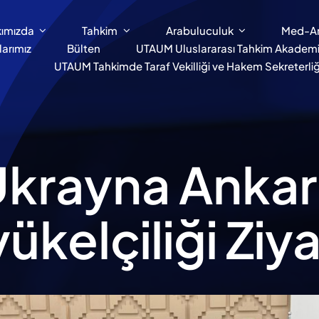
ımızda
Tahkim
Arabuluculuk
Med-A
larımız
Bülten
UTAUM Uluslararası Tahkim Akademi
UTAUM Tahkimde Taraf Vekilliği ve Hakem Sekreterliği
Ukrayna Ankar
ükelçiliği Ziya