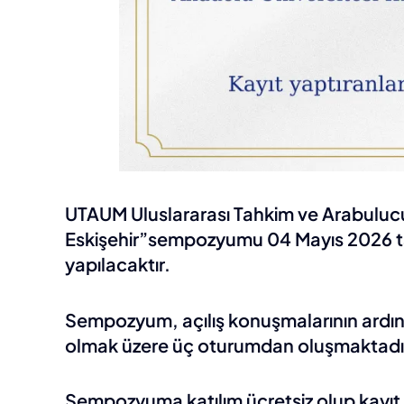
UTAUM Uluslararası Tahkim ve Arabulucul
Eskişehir”sempozyumu 04 Mayıs 2026 tar
yapılacaktır.
Sempozyum, açılış konuşmalarının ardınd
olmak üzere üç oturumdan oluşmaktadı
Sempozyuma katılım ücretsiz olup kayıt fo