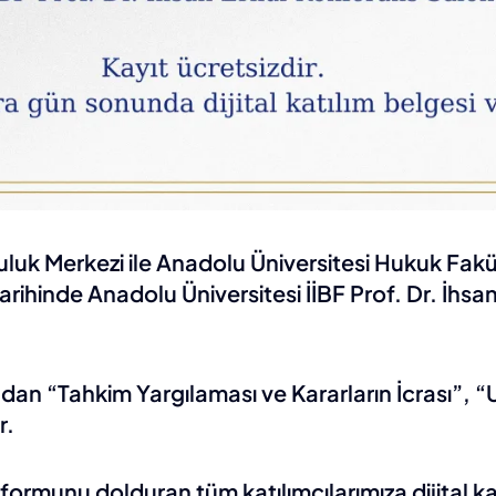
uk Merkezi ile Anadolu Üniversitesi Hukuk Fakül
ihinde Anadolu Üniversitesi İİBF Prof. Dr. İhsa
an “Tahkim Yargılaması ve Kararların İcrası”, “U
r.
rmunu dolduran tüm katılımcılarımıza dijital kat